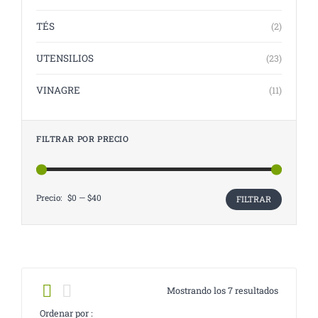
TÉS
(2)
UTENSILIOS
(23)
VINAGRE
(11)
FILTRAR POR PRECIO
Precio:
$0
—
$40
Precio
Precio
FILTRAR
mínimo
máximo
Mostrando los 7 resultados
Ordenar por :