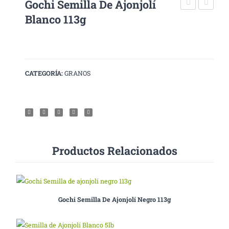
Gochi Semilla De Ajonjolí
Wasabi
Semilla
Blanco 113g
en
de
Polvo
ajonjolí
113g
negro
113g
CATEGORÍA:
GRANOS
Productos Relacionados
Gochi Semilla De Ajonjolí Negro 113g